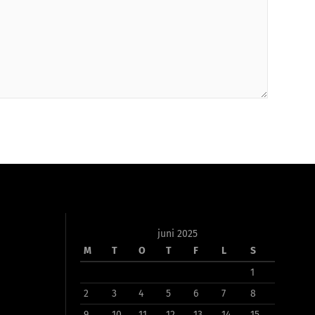
juni 2025
M
T
O
T
F
L
S
1
2
3
4
5
6
7
8
9
10
11
12
13
14
15