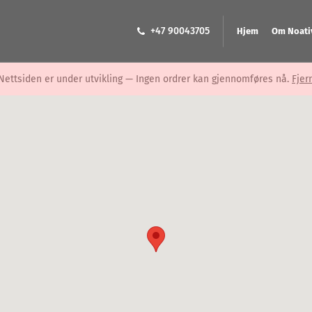
+47 90043705
Hjem
Om Noati
Nettsiden er under utvikling — Ingen ordrer kan gjennomføres nå.
Fjer