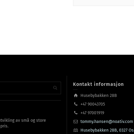
Kontakt informasjon
Husebybakken 28B
+47 90043705
+47 97001919
tvikling av små og store
tommy.hansen@noativ.com
pris.
Husebybakken 28B, 0327 Os