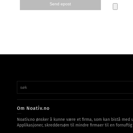
Om Noativ.no
Noativ.no ønsker å kunne være et firma, som kan bistå med u
Applikasjoner, skreddersøm til mindre firmaer til en fornuftig 