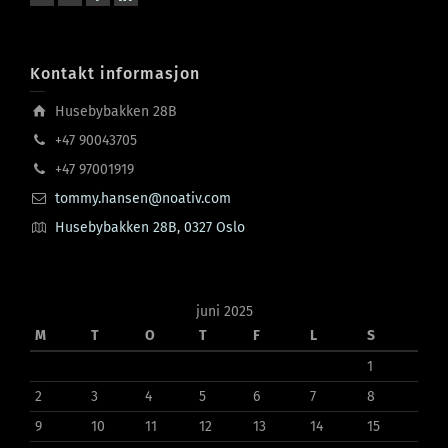
Kontakt informasjon
Husebybakken 28B
+47 90043705
+47 97001919
tommy.hansen@noativ.com
Husebybakken 28B, 0327 Oslo
juni 2025
M
T
O
T
F
L
S
1
2
3
4
5
6
7
8
9
10
11
12
13
14
15