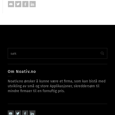
Om Noativ.no
Noativ.no ønsker å kunne være et firma, som kan bistå med
utvikling av små og store Applikasjoner, skreddersøm til
mindre firmaer til en fornuftig pris.