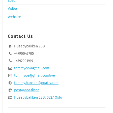
Logo
Video
Website
Contact Us
Husebybakken 28B
+4790043705
+4797001919
tommyoe@gmail.com
tommyoe@gmail.comlive
tommy.hansen@noativ.com
post@noativ.no
Husebybakken 28B, 0327 Oslo