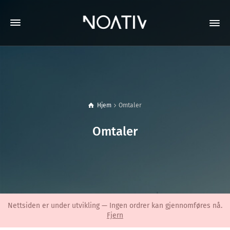
Hjem
Omtaler
Omtaler
Nettsiden er under utvikling — Ingen ordrer kan gjennomføres nå.
Fjern